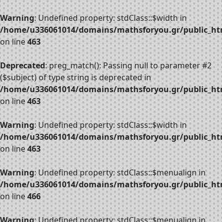
Warning
: Undefined property: stdClass::$width in
/home/u336061014/domains/mathsforyou.gr/public_htm
on line
463
Deprecated
: preg_match(): Passing null to parameter #2
($subject) of type string is deprecated in
/home/u336061014/domains/mathsforyou.gr/public_htm
on line
463
Warning
: Undefined property: stdClass::$width in
/home/u336061014/domains/mathsforyou.gr/public_htm
on line
463
Warning
: Undefined property: stdClass::$menualign in
/home/u336061014/domains/mathsforyou.gr/public_htm
on line
466
Warning
: Undefined property: stdClass::$menualign in