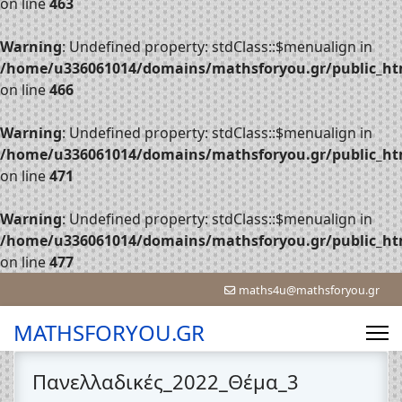
on line
463
Warning
: Undefined property: stdClass::$menualign in
/home/u336061014/domains/mathsforyou.gr/public_htm
on line
466
Warning
: Undefined property: stdClass::$menualign in
/home/u336061014/domains/mathsforyou.gr/public_htm
on line
471
Warning
: Undefined property: stdClass::$menualign in
/home/u336061014/domains/mathsforyou.gr/public_htm
on line
477
maths4u@mathsforyou.gr
MATHSFORYOU.GR
Πανελλαδικές_2022_Θέμα_3