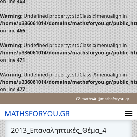
on line
463
Warning
: Undefined property: stdClass::$menualign in
/home/u336061014/domains/mathsforyou.gr/public_htm
on line
466
Warning
: Undefined property: stdClass::$menualign in
/home/u336061014/domains/mathsforyou.gr/public_htm
on line
471
Warning
: Undefined property: stdClass::$menualign in
/home/u336061014/domains/mathsforyou.gr/public_htm
on line
477
maths4u@mathsforyou.gr
MATHSFORYOU.GR
2013_Επαναληπτικές_Θέμα_4