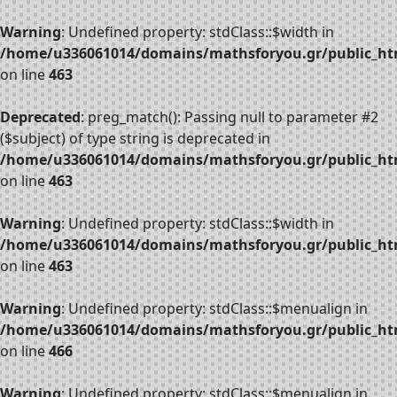
Warning
: Undefined property: stdClass::$width in
/home/u336061014/domains/mathsforyou.gr/public_htm
on line
463
Deprecated
: preg_match(): Passing null to parameter #2
($subject) of type string is deprecated in
/home/u336061014/domains/mathsforyou.gr/public_htm
on line
463
Warning
: Undefined property: stdClass::$width in
/home/u336061014/domains/mathsforyou.gr/public_htm
on line
463
Warning
: Undefined property: stdClass::$menualign in
/home/u336061014/domains/mathsforyou.gr/public_htm
on line
466
Warning
: Undefined property: stdClass::$menualign in