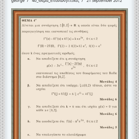
george
4o_Θέμα_Eπαναληπτικές
21 September 2012